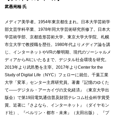
武邑光裕
氏
メディア美学者。
1954年東京都生まれ。日本大学芸術学
部文芸学科卒業、1978年同大学芸術研究所修了。日本大
学芸術学部、京都造形芸術大学、東京大学大学院、札幌
市立大学で教授職を歴任。1980年代よりメディア論を講
じ、インターネットやVRの黎明期、現代のソーシャルメ
ディアからAIにいたるまで、デジタル社会環境を研究。
2013年より武邑塾を主宰。2017年よりCenter for the
Study of Digital Life（NYC）フェローに就任。千葉工業
大学「変革」センター主席研究員。著書『記憶のゆくた
て——デジタル・アーカイヴの文化経済』（東京大学出
版会）で第19回電気通信普及財団テレコム社会科学賞受
賞。近著に『さよなら、インターネット』（ダイヤモン
ド社）、『ベルリン・都市・未来』（太田出版）、『プ