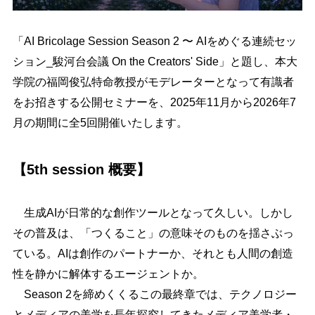
「
AI Bricolage Session Season 2 〜 AIをめぐる連続セッ
ション_駿河台会議 On the Creators' Side
」と題し、本大
学院の福岡俊弘特命教授がモデレーターとなって有識者
をお招きする公開セミナーを、
2025
年11月から2026年7
月の期間に
全5回開催いたします。
【5th session 概要】
生成AIが日常的な創作ツールとなって久しい。しかし
その普及は、「つくること」の意味そのものを揺さぶっ
ている。AIは創作のパートナーか、それとも人間の創造
性を静かに解体するエージェントか。
Season 2
を締めくくるこの最終章では、テクノロジー
とメディアの美学を長年探究してきたメディア美学者・