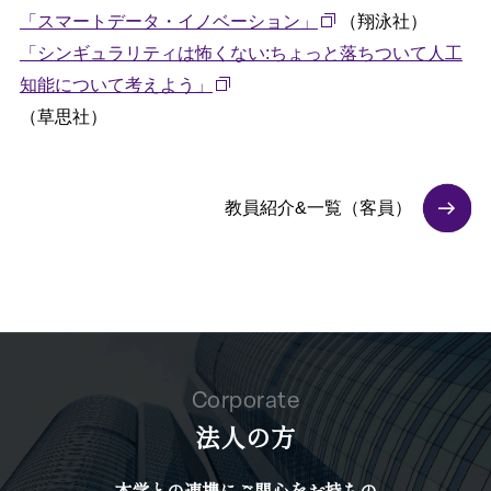
「スマートデータ・イノベーション」
（翔泳社）
「シンギュラリティは怖くない:ちょっと落ちついて人工
知能について考えよう」
（草思社）
教員紹介&一覧（客員）
Corporate
法人の方
本学との連携にご関心をお持ちの