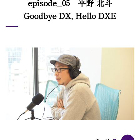
episode_05 平野 北斗
Goodbye DX, Hello DXE