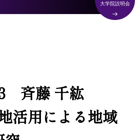
大学院説明会
_03 斉藤 千紘
地活用による地域
研究