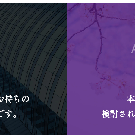
e
お持ちの
本
です。
検討され